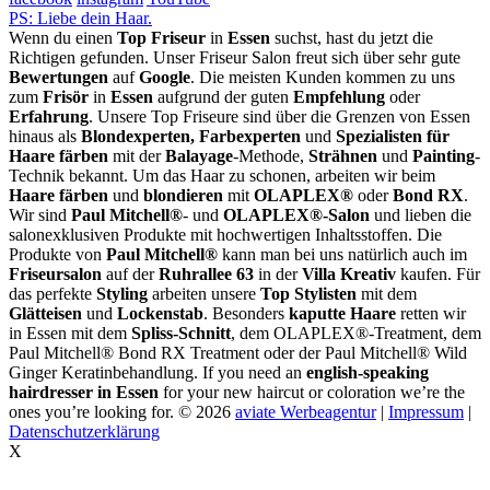
PS: Liebe dein Haar.
Wenn du einen
Top Friseur
in
Essen
suchst, hast du jetzt die
Richtigen gefunden. Unser Friseur Salon freut sich über sehr gute
Bewertungen
auf
Google
. Die meisten Kunden kommen zu uns
zum
Frisör
in
Essen
aufgrund der guten
Empfehlung
oder
Erfahrung
. Unsere Top Friseure sind über die Grenzen von Essen
hinaus als
Blondexperten, Farbexperten
und
Spezialisten für
Haare färben
mit der
Balayage
-Methode,
Strähnen
und
Painting
-
Technik bekannt. Um das Haar zu schonen, arbeiten wir beim
Haare färben
und
blondieren
mit
OLAPLEX®
oder
Bond RX
.
Wir sind
Paul Mitchell®
- und
OLAPLEX®-Salon
und lieben die
salonexklusiven Produkte mit hochwertigen Inhaltsstoffen. Die
Produkte von
Paul Mitchell®
kann man bei uns natürlich auch im
Friseursalon
auf der
Ruhrallee 63
in der
Villa Kreativ
kaufen. Für
das perfekte
Styling
arbeiten unsere
Top Stylisten
mit dem
Glätteisen
und
Lockenstab
. Besonders
kaputte Haare
retten wir
in Essen mit dem
Spliss-Schnitt
, dem OLAPLEX®-Treatment, dem
Paul Mitchell® Bond RX Treatment oder der Paul Mitchell® Wild
Ginger Keratinbehandlung. If you need an
english-speaking
hairdresser in Essen
for your new haircut or coloration we’re the
ones you’re looking for.
© 2026
aviate Werbeagentur
|
Impressum
|
Datenschutzerklärung
X