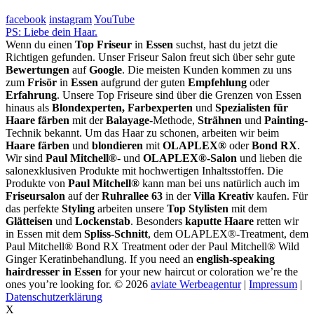
facebook
instagram
YouTube
PS: Liebe dein Haar.
Wenn du einen
Top Friseur
in
Essen
suchst, hast du jetzt die
Richtigen gefunden. Unser Friseur Salon freut sich über sehr gute
Bewertungen
auf
Google
. Die meisten Kunden kommen zu uns
zum
Frisör
in
Essen
aufgrund der guten
Empfehlung
oder
Erfahrung
. Unsere Top Friseure sind über die Grenzen von Essen
hinaus als
Blondexperten, Farbexperten
und
Spezialisten für
Haare färben
mit der
Balayage
-Methode,
Strähnen
und
Painting
-
Technik bekannt. Um das Haar zu schonen, arbeiten wir beim
Haare färben
und
blondieren
mit
OLAPLEX®
oder
Bond RX
.
Wir sind
Paul Mitchell®
- und
OLAPLEX®-Salon
und lieben die
salonexklusiven Produkte mit hochwertigen Inhaltsstoffen. Die
Produkte von
Paul Mitchell®
kann man bei uns natürlich auch im
Friseursalon
auf der
Ruhrallee 63
in der
Villa Kreativ
kaufen. Für
das perfekte
Styling
arbeiten unsere
Top Stylisten
mit dem
Glätteisen
und
Lockenstab
. Besonders
kaputte Haare
retten wir
in Essen mit dem
Spliss-Schnitt
, dem OLAPLEX®-Treatment, dem
Paul Mitchell® Bond RX Treatment oder der Paul Mitchell® Wild
Ginger Keratinbehandlung. If you need an
english-speaking
hairdresser in Essen
for your new haircut or coloration we’re the
ones you’re looking for.
© 2026
aviate Werbeagentur
|
Impressum
|
Datenschutzerklärung
X