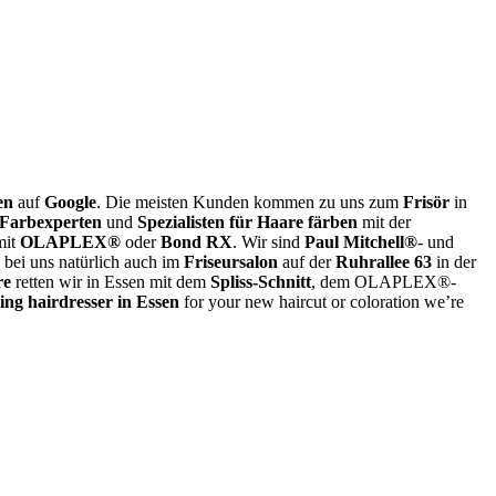
en
auf
Google
. Die meisten Kunden kommen zu uns zum
Frisör
in
 Farbexperten
und
Spezialisten für Haare färben
mit der
it
OLAPLEX®
oder
Bond RX
. Wir sind
Paul Mitchell®
- und
bei uns natürlich auch im
Friseursalon
auf der
Ruhrallee 63
in der
re
retten wir in Essen mit dem
Spliss-Schnitt
, dem OLAPLEX®-
ing hairdresser in Essen
for your new haircut or coloration we’re