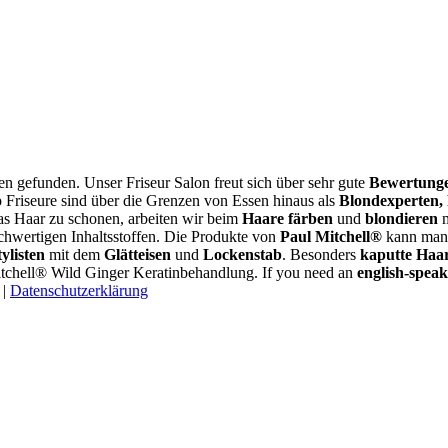
gen gefunden. Unser Friseur Salon freut sich über sehr gute
Bewertung
 Friseure sind über die Grenzen von Essen hinaus als
Blondexperten,
s Haar zu schonen, arbeiten wir beim
Haare färben
und
blondieren
m
chwertigen Inhaltsstoffen. Die Produkte von
Paul Mitchell®
kann man 
ylisten
mit dem
Glätteisen
und
Lockenstab
. Besonders
kaputte Haa
tchell® Wild Ginger Keratinbehandlung. If you need an
english-speak
|
Datenschutzerklärung