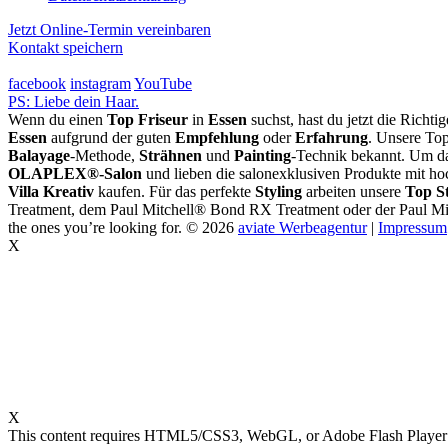
Jetzt Online-Termin vereinbaren
Kontakt speichern
facebook
instagram
YouTube
PS: Liebe dein Haar.
Wenn du einen
Top Friseur
in
Essen
suchst, hast du jetzt die Richti
Essen
aufgrund der guten
Empfehlung
oder
Erfahrung
. Unsere Top
Balayage
-Methode,
Strähnen
und
Painting
-Technik bekannt. Um da
OLAPLEX®-Salon
und lieben die salonexklusiven Produkte mit ho
Villa Kreativ
kaufen. Für das perfekte
Styling
arbeiten unsere
Top St
Treatment, dem Paul Mitchell® Bond RX Treatment oder der Paul Mi
the ones you’re looking for.
© 2026
aviate Werbeagentur
|
Impressum
X
X
This content requires HTML5/CSS3, WebGL, or Adobe Flash Player V