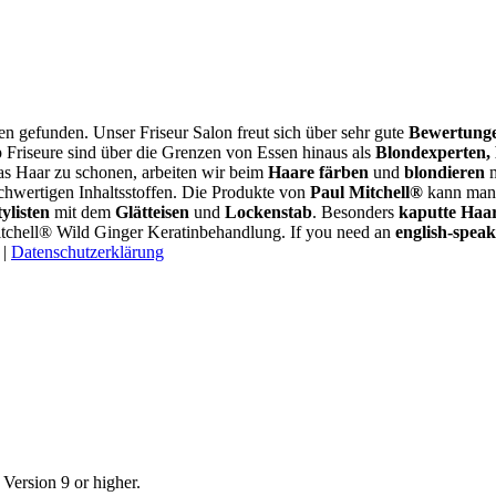
gen gefunden. Unser Friseur Salon freut sich über sehr gute
Bewertung
 Friseure sind über die Grenzen von Essen hinaus als
Blondexperten,
s Haar zu schonen, arbeiten wir beim
Haare färben
und
blondieren
m
chwertigen Inhaltsstoffen. Die Produkte von
Paul Mitchell®
kann man 
ylisten
mit dem
Glätteisen
und
Lockenstab
. Besonders
kaputte Haa
tchell® Wild Ginger Keratinbehandlung. If you need an
english-speak
|
Datenschutzerklärung
ersion 9 or higher.