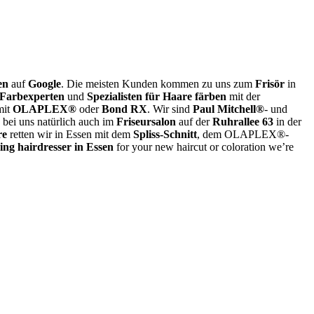
en
auf
Google
. Die meisten Kunden kommen zu uns zum
Frisör
in
 Farbexperten
und
Spezialisten für Haare färben
mit der
it
OLAPLEX®
oder
Bond RX
. Wir sind
Paul Mitchell®
- und
bei uns natürlich auch im
Friseursalon
auf der
Ruhrallee 63
in der
re
retten wir in Essen mit dem
Spliss-Schnitt
, dem OLAPLEX®-
ing hairdresser in Essen
for your new haircut or coloration we’re