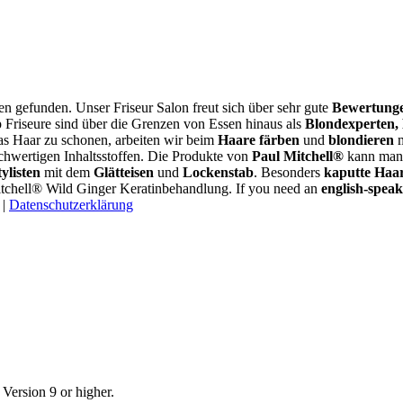
gen gefunden. Unser Friseur Salon freut sich über sehr gute
Bewertung
 Friseure sind über die Grenzen von Essen hinaus als
Blondexperten,
s Haar zu schonen, arbeiten wir beim
Haare färben
und
blondieren
m
chwertigen Inhaltsstoffen. Die Produkte von
Paul Mitchell®
kann man 
ylisten
mit dem
Glätteisen
und
Lockenstab
. Besonders
kaputte Haa
tchell® Wild Ginger Keratinbehandlung. If you need an
english-speak
|
Datenschutzerklärung
ersion 9 or higher.