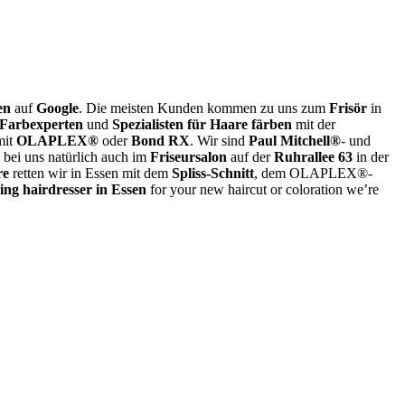
en
auf
Google
. Die meisten Kunden kommen zu uns zum
Frisör
in
 Farbexperten
und
Spezialisten für Haare färben
mit der
it
OLAPLEX®
oder
Bond RX
. Wir sind
Paul Mitchell®
- und
bei uns natürlich auch im
Friseursalon
auf der
Ruhrallee 63
in der
re
retten wir in Essen mit dem
Spliss-Schnitt
, dem OLAPLEX®-
ing hairdresser in Essen
for your new haircut or coloration we’re