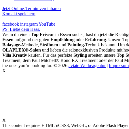
Jetzt Online-Termin vereinbaren
Kontakt speichern
facebook
instagram
YouTube
PS: Liebe dein Haar.
Wenn du einen
Top Friseur
in
Essen
suchst, hast du jetzt die Richti
Essen
aufgrund der guten
Empfehlung
oder
Erfahrung
. Unsere Top
Balayage
-Methode,
Strähnen
und
Painting
-Technik bekannt. Um da
OLAPLEX®-Salon
und lieben die salonexklusiven Produkte mit ho
Villa Kreativ
kaufen. Für das perfekte
Styling
arbeiten unsere
Top St
Treatment, dem Paul Mitchell® Bond RX Treatment oder der Paul Mi
the ones you’re looking for.
© 2026
aviate Werbeagentur
|
Impressum
X
X
This content requires HTML5/CSS3, WebGL, or Adobe Flash Player V