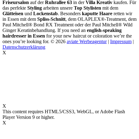
Friseursalon
auf der
Ruhrallee 63
in der
Villa Kreativ
kaufen. Für
das perfekte
Styling
arbeiten unsere
Top Stylisten
mit dem
Glätteisen
und
Lockenstab
. Besonders
kaputte Haare
retten wir
in Essen mit dem
Spliss-Schnitt
, dem OLAPLEX®-Treatment, dem
Paul Mitchell® Bond RX Treatment oder der Paul Mitchell® Wild
Ginger Keratinbehandlung. If you need an
english-speaking
hairdresser in Essen
for your new haircut or coloration we’re the
ones you’re looking for.
© 2026
aviate Werbeagentur
|
Impressum
|
Datenschutzerklärung
X
X
This content requires HTML5/CSS3, WebGL, or Adobe Flash
Player Version 9 or higher.
X