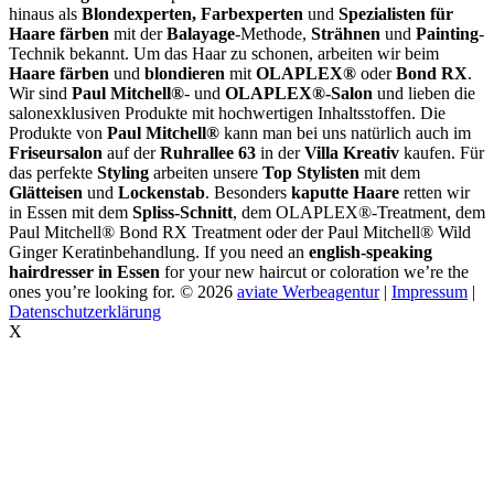
hinaus als
Blondexperten, Farbexperten
und
Spezialisten für
Haare färben
mit der
Balayage
-Methode,
Strähnen
und
Painting
-
Technik bekannt. Um das Haar zu schonen, arbeiten wir beim
Haare färben
und
blondieren
mit
OLAPLEX®
oder
Bond RX
.
Wir sind
Paul Mitchell®
- und
OLAPLEX®-Salon
und lieben die
salonexklusiven Produkte mit hochwertigen Inhaltsstoffen. Die
Produkte von
Paul Mitchell®
kann man bei uns natürlich auch im
Friseursalon
auf der
Ruhrallee 63
in der
Villa Kreativ
kaufen. Für
das perfekte
Styling
arbeiten unsere
Top Stylisten
mit dem
Glätteisen
und
Lockenstab
. Besonders
kaputte Haare
retten wir
in Essen mit dem
Spliss-Schnitt
, dem OLAPLEX®-Treatment, dem
Paul Mitchell® Bond RX Treatment oder der Paul Mitchell® Wild
Ginger Keratinbehandlung. If you need an
english-speaking
hairdresser in Essen
for your new haircut or coloration we’re the
ones you’re looking for.
© 2026
aviate Werbeagentur
|
Impressum
|
Datenschutzerklärung
X