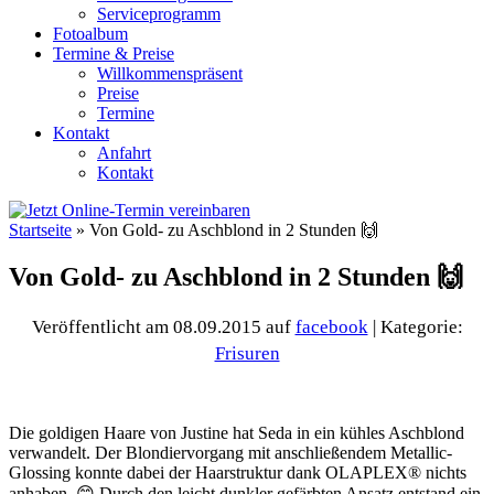
Serviceprogramm
Fotoalbum
Termine & Preise
Willkommenspräsent
Preise
Termine
Kontakt
Anfahrt
Kontakt
Startseite
»
Von Gold- zu Aschblond in 2 Stunden 🙌
Von Gold- zu Aschblond in 2 Stunden 🙌
Veröffentlicht am 08.09.2015
auf
facebook
| Kategorie:
Frisuren
Die goldigen Haare von Justine hat Seda in ein kühles Aschblond
verwandelt. Der Blondiervorgang mit anschließendem Metallic-
Glossing konnte dabei der Haarstruktur dank OLAPLEX® nichts
anhaben. 😊 Durch den leicht dunkler gefärbten Ansatz entstand ein