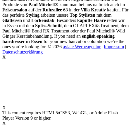
Produkte von
Paul Mitchell®
kann man bei uns natürlich auch im
Friseursalon
auf der
Ruhrallee 63
in der
Villa Kreativ
kaufen. Für
das perfekte
Styling
arbeiten unsere
Top Stylisten
mit dem
Glätteisen
und
Lockenstab
. Besonders
kaputte Haare
retten wir
in Essen mit dem
Spliss-Schnitt
, dem OLAPLEX®-Treatment, dem
Paul Mitchell® Bond RX Treatment oder der Paul Mitchell® Wild
Ginger Keratinbehandlung. If you need an
english-speaking
hairdresser in Essen
for your new haircut or coloration we’re the
ones you’re looking for.
© 2026
aviate Werbeagentur
|
Impressum
|
Datenschutzerklärung
X
X
This content requires HTML5/CSS3, WebGL, or Adobe Flash
Player Version 9 or higher.
X