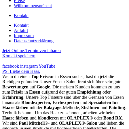
Preise
Willkommenspräsent
Kontakt
Kontakt
Anfahrt
Impressum
Datenschutzerklärung
Jetzt Online-Termin vereinbaren
Kontakt speichern
facebook
instagram
YouTube
PS: Liebe dein Haar.
Wenn du einen
Top Friseur
in
Essen
suchst, hast du jetzt die
Richtigen gefunden. Unser Friseur Salon freut sich über sehr gute
Bewertungen
auf
Google
. Die meisten Kunden kommen zu uns
zum
Frisör
in
Essen
aufgrund der guten
Empfehlung
oder
Erfahrung
. Unsere Top Friseure sind über die Grenzen von Essen
hinaus als
Blondexperten, Farbexperten
und
Spezialisten für
Haare färben
mit der
Balayage
-Methode,
Strähnen
und
Painting
-
Technik bekannt. Um das Haar zu schonen, arbeiten wir beim
Haare färben
und
blondieren
mit
OLAPLEX®
oder
Bond RX
.
Wir sind
Paul Mitchell®
- und
OLAPLEX®-Salon
und lieben die
salonexklusiven Produkte mit hochwertigen Inhaltsstoffen. Die